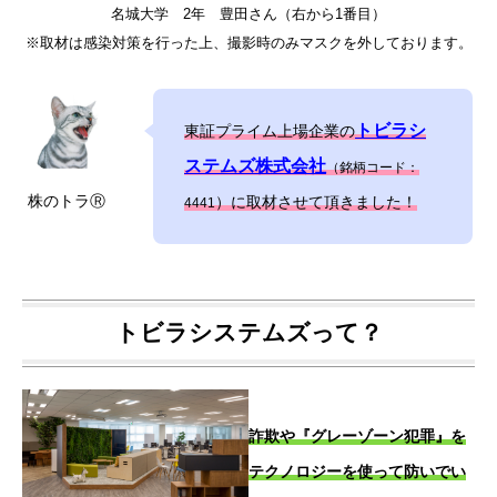
名城大学 2年 豊田さん（右から1番目）
※取材は感染対策を行った上、撮影時のみマスクを外しております。
トビラシ
東証プライム上場企業の
ステムズ株式会社
（銘柄コード：
株のトラⓇ
）に取材させて頂きました！
4441
トビラシステムズって？
詐欺や『グレーゾーン犯罪』を
テクノロジーを使って防いでい