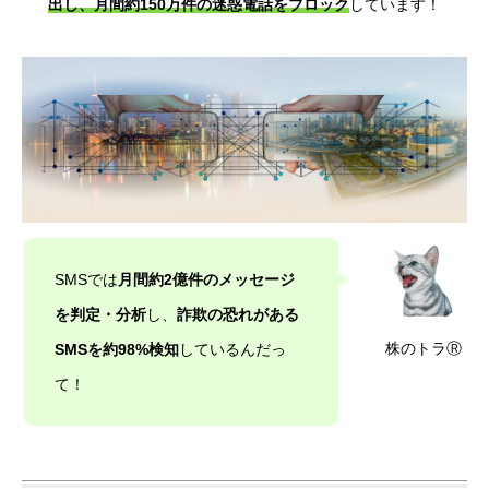
出し、月間約150万件の迷惑電話をブロック
しています！
SMSでは
月間約2億件のメッセージ
を判定・分析
し、
詐欺の恐れがある
株のトラⓇ
SMSを約98%検知
しているんだっ
て！