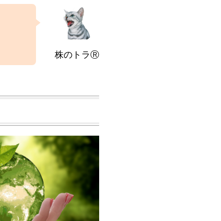
株のトラⓇ