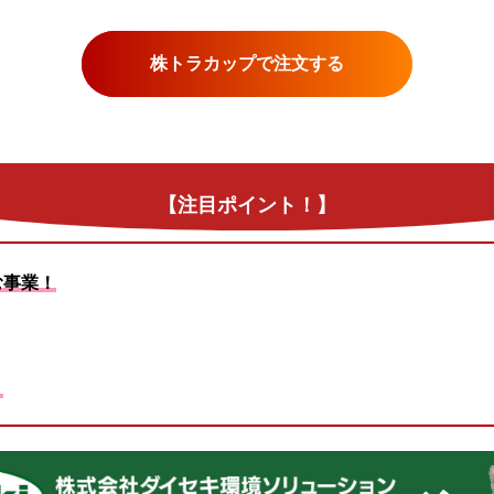
株トラカップで注文する
【注目ポイント！】
む事業！
！