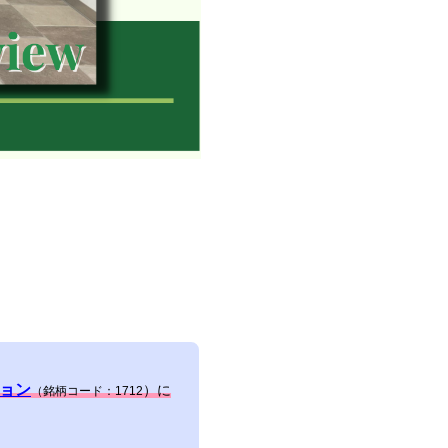
ョン
）に
（銘柄コード：1712