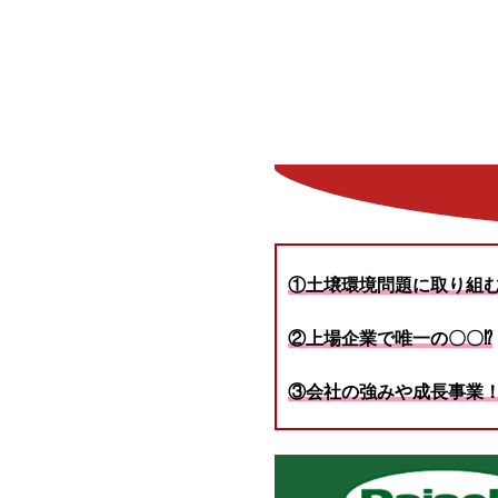
①土壌環境問題に取り組
②上場企業で唯一の〇〇⁉
③会社の強みや成長事業