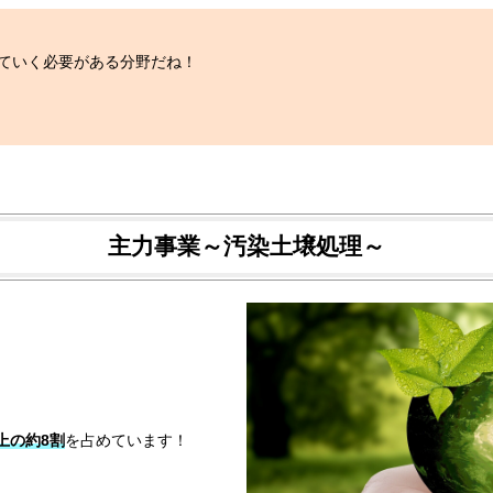
ていく必要がある分野だね！
主力事業～汚染土壌処理～
上の約8割
を占めています！