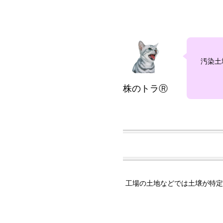
汚染土
株のトラⓇ
工場の土地などでは土壌が特定