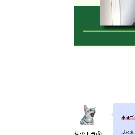
東証プ
取材さ
株のトラⓇ